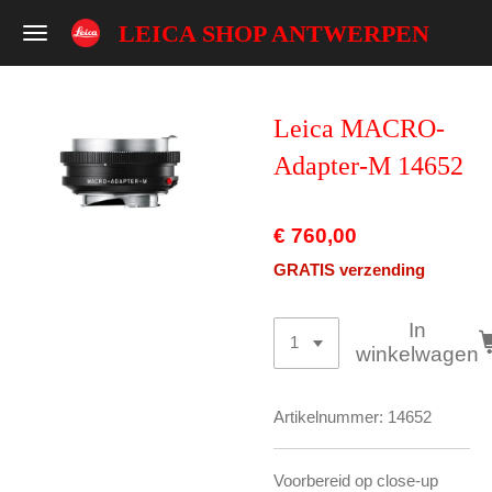
Ga
LEICA SHOP ANTWERPEN
direct
naar
de
Leica MACRO-
hoofdinhoud
Adapter-M 14652
€ 760,00
GRATIS verzending
In
winkelwagen
Artikelnummer:
14652
Voorbereid op close-up