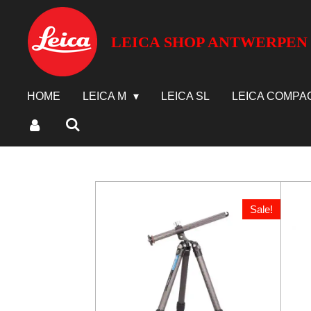
Ga
direct
LEICA SHOP ANTWERPEN
naar
de
hoofdinhoud
HOME
LEICA M
LEICA SL
LEICA COMPA
Sale!