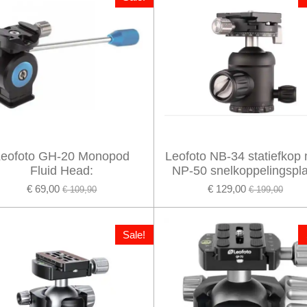
Leofoto GH-20 Monopod
Leofoto NB-34 statiefkop
Fluid Head:
NP-50 snelkoppelingspla
€ 69,00
€ 129,00
€ 109,90
€ 199,00
Sale!