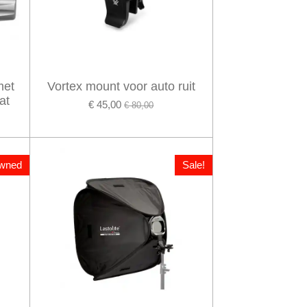
met
Vortex mount voor auto ruit
at
€ 45,00
€ 80,00
wned
Sale!