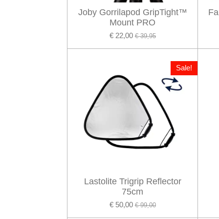
Joby Gorrilapod GripTight™
Fa
Mount PRO
€ 22,00
€ 39,95
Sale!
Lastolite Trigrip Reflector
75cm
€ 50,00
€ 99,00