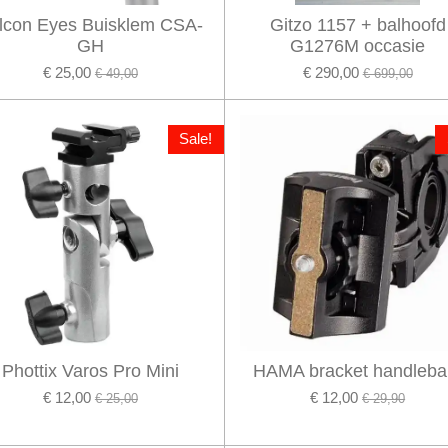
lcon Eyes Buisklem CSA-
Gitzo 1157 + balhoofd
GH
G1276M occasie
€ 25,00
€ 290,00
€ 49,00
€ 699,00
Sale!
Phottix Varos Pro Mini
HAMA bracket handleba
€ 12,00
€ 12,00
€ 25,00
€ 29,90