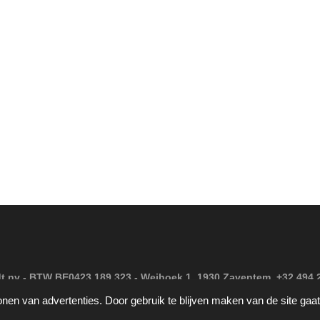
t nv - BTW BE0423.189.323 - Weihoek 1, 1930 Zaventem +32 494 2
onen van advertenties. Door gebruik te blijven maken van de site gaa