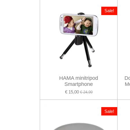
Sale!
HAMA minitripod
Do
Smartphone
Mo
€ 15,00
€ 24,99
Sale!