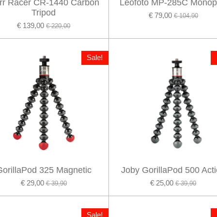
rr Racer CR-1440 Carbon
Leofoto MP-285C Mono
Tripod
€ 79,00
€ 104,90
€ 139,00
€ 220,00
Sale!
GorillaPod 325 Magnetic
Joby GorillaPod 500 Act
€ 29,00
€ 25,00
€ 39,90
€ 39,90
Sale!