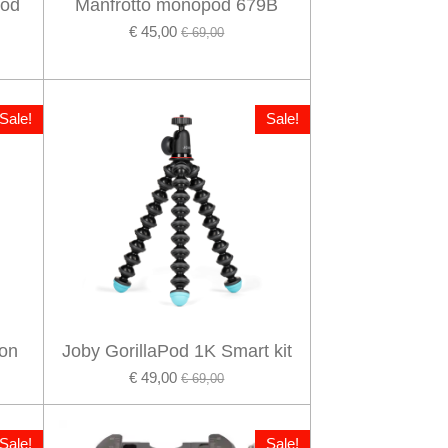
pod
Manfrotto monopod 679B
€ 45,00
€ 69,00
Sale!
Sale!
ion
Joby GorillaPod 1K Smart kit
€ 49,00
€ 69,00
Sale!
Sale!