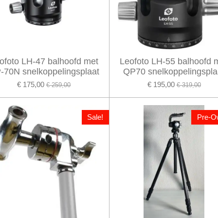
ofoto LH-47 balhoofd met
Leofoto LH-55 balhoofd 
-70N snelkoppelingsplaat
QP70 snelkoppelingspla
€ 175,00
€ 195,00
€ 259,00
€ 319,00
Sale!
Pre-O