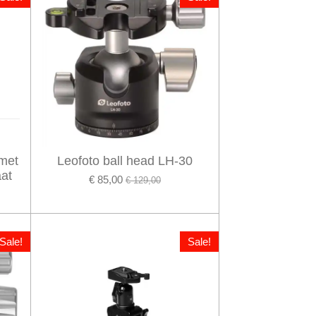
 met
Leofoto ball head LH-30
at
€ 85,00
€ 129,00
Sale!
Sale!