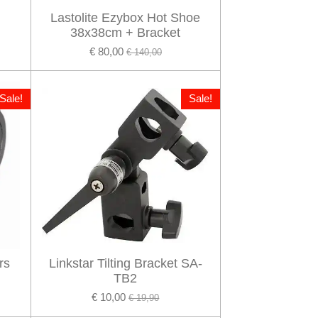
Lastolite Ezybox Hot Shoe
38x38cm + Bracket
€ 80,00
€ 140,00
Sale!
Sale!
rs
Linkstar Tilting Bracket SA-
TB2
€ 10,00
€ 19,90