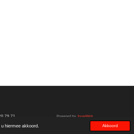
0 79 71
Powered by
JouwWeb
t u hiermee akkoord.
Akkoord