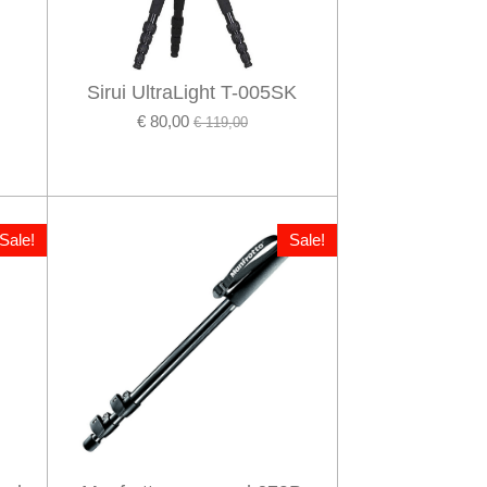
Sirui UltraLight T-005SK
€ 80,00
€ 119,00
Sale!
Sale!