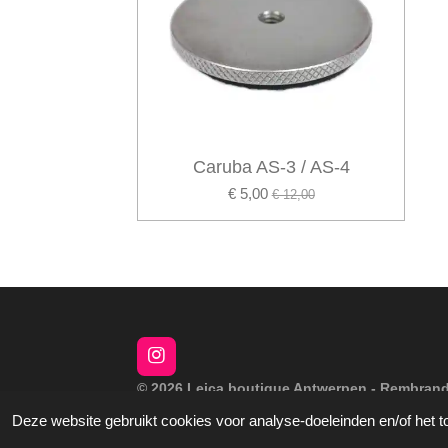
Caruba AS-3 / AS-4
€ 5,00
€ 12,00
I
n
© 2026 Leica boutique Antwerpen - Rembrand
s
t
Deze website gebruikt cookies voor analyse-doeleinden en/of het t
a