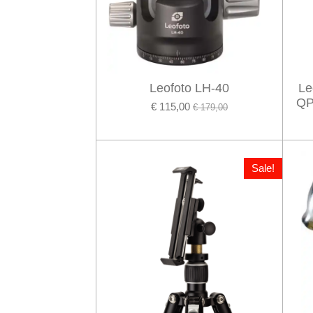
Leofoto LH-40
Le
QP
€ 115,00
€ 179,00
Sale!