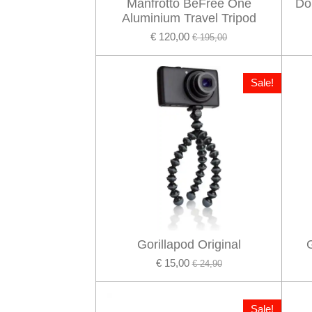
Manfrotto BeFree One
Dö
Aluminium Travel Tripod
€ 120,00
€ 195,00
Sale!
Gorillapod Original
€ 15,00
€ 24,90
Sale!