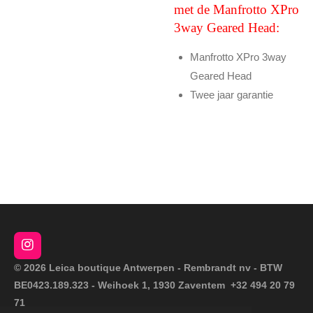
met de Manfrotto XPro
3way Geared Head:
Manfrotto XPro 3way
Geared Head
Twee jaar garantie
I
n
© 2026 Leica boutique Antwerpen - Rembrandt nv - BTW
s
BE0423.189.323 - Weihoek 1, 1930 Zaventem +32 494 20 79
t
a
71