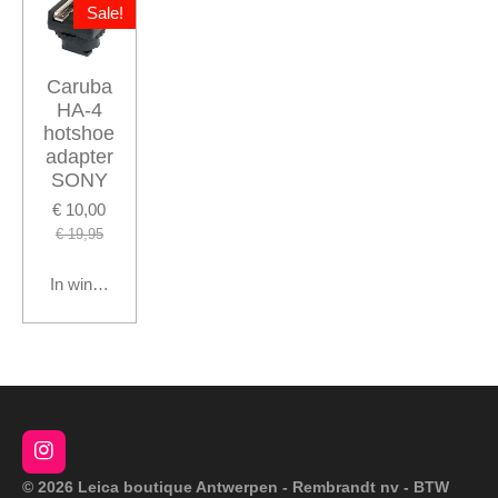
Sale!
Caruba
HA-4
hotshoe
adapter
SONY
€ 10,00
€ 19,95
In winkelwagen
I
n
© 2026 Leica boutique Antwerpen - Rembrandt nv - BTW