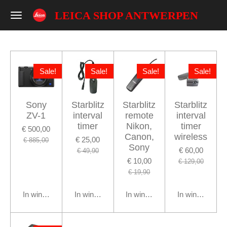
Ga
LEICA SHOP ANTWERPEN
direct
naar
de
hoofdinhoud
Sale!
Sale!
Sale!
Sale!
Sony
Starblitz
Starblitz
Starblitz
ZV-1
interval
remote
interval
timer
Nikon,
timer
€ 500,00
Canon,
wireless
€ 25,00
€ 885,00
Sony
€ 60,00
€ 49,90
€ 10,00
€ 129,00
€ 19,90
In winkelwagen
In winkelwagen
In winkelwagen
In winkelwage