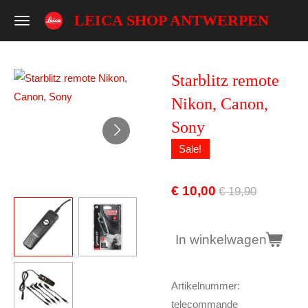
Ga
LEICA SHOP ANTWERPEN
direct
naar
de
Starblitz remote
hoofdinhoud
Nikon, Canon,
Sony
Sale!
€ 10,00
€ 19,90
In winkelwagen
Artikelnummer:
telecommande