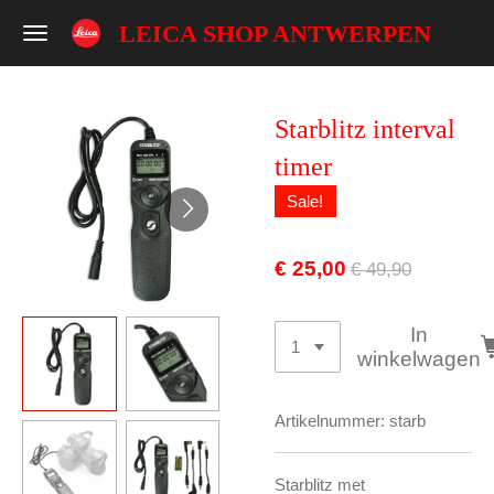
Ga
LEICA SHOP ANTWERPEN
direct
naar
de
Starblitz interval
hoofdinhoud
timer
Sale!
€ 25,00
€ 49,90
In
winkelwagen
Artikelnummer:
starb
Starblitz met