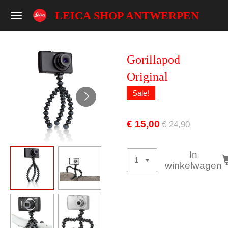
Ga
LEICA SHOP ANTWERPEN
direct
naar
de
Gorillapod
hoofdinhoud
Original
Sale!
€ 15,00
€ 24,90
In
winkelwagen