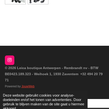
I
n
© 2026 Leica boutique Antwerpen - Rembrandt nv - BTW
s
BE0423.189.323 - Weihoek 1, 1930 Zaventem +32 494 20 79
t
a
71
g
Powered by
JouwWeb
r
a
Deze website gebruikt cookies voor analyse-
m
doeleinden en/of het tonen van advertenties. Door
gebruik te blijven maken van de site gaat u hiermee
akkoord.