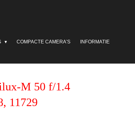
S
COMPACTE CAMERA'S
INFORMATIE
lux-M 50 f/1.4
, 11729