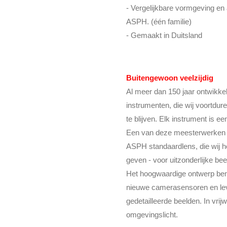
- Vergelijkbare vormgeving e
ASPH. (één familie)
- Gemaakt in Duitsland
Buitengewoon veelzijdig
Al meer dan 150 jaar ontwikkel
instrumenten, die wij voortdur
te blijven. Elk instrument is
Een van deze meesterwerken is
ASPH standaardlens, die wij h
geven - voor uitzonderlijke beel
Het hoogwaardige ontwerp benut
nieuwe camerasensoren en lever
gedetailleerde beelden. In vrijwe
omgevingslicht.