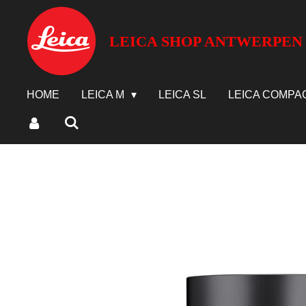
Ga
direct
LEICA SHOP ANTWERPEN
naar
de
hoofdinhoud
HOME
LEICA M
LEICA SL
LEICA COMPA