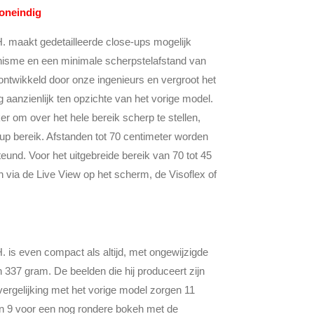
 oneindig
 maakt gedetailleerde close-ups mogelijk
isme en een minimale scherpstelafstand van
 ontwikkeld door onze ingenieurs en vergroot het
g aanzienlijk ten opzichte van het vorige model.
er om over het hele bereik scherp te stellen,
e-up bereik. Afstanden tot 70 centimeter worden
und. Voor het uitgebreide bereik van 70 tot 45
n via de Live View op het scherm, de Visoflex of
is even compact als altijd, met ongewijzigde
 337 gram. De beelden die hij produceert zijn
vergelijking met het vorige model zorgen 11
an 9 voor een nog rondere bokeh met de