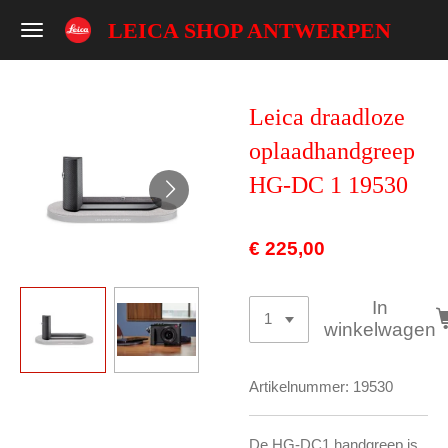
Ga
LEICA SHOP ANTWERPEN
direct
naar
de
Leica draadloze
hoofdinhoud
oplaadhandgreep
HG-DC 1 19530
€ 225,00
In
winkelwagen
Artikelnummer:
19530
De HG-DC1 handgreep is