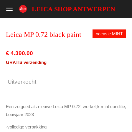
Ga
LEICA SHOP ANTWERPEN
direct
naar
de
Leica MP 0.72 black paint
occasie MINT
hoofdinhoud
€ 4.390,00
GRATIS verzending
Uitverkocht
Een zo goed als nieuwe Leica MP 0.72, werkelijk mint conditie,
bouwjaar 2023
-volledige verpakking