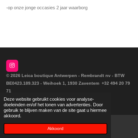
-op onze jonge occasies 2 jaar waarborg
I
n
© 2026 Leica boutique Antwerpen - Rembrandt nv - BTW
s
BE0423.189.323 - Weihoek 1, 1930 Zaventem +32 494 20 79
t
a
71
g
Deze website gebruikt cookies voor analyse-
Powered by
JouwWeb
r
doeleinden en/of het tonen van advertenties. Door
a
gebruik te blijven maken van de site gaat u hiermee
m
akkoord.
Akkoord
E-mailadres