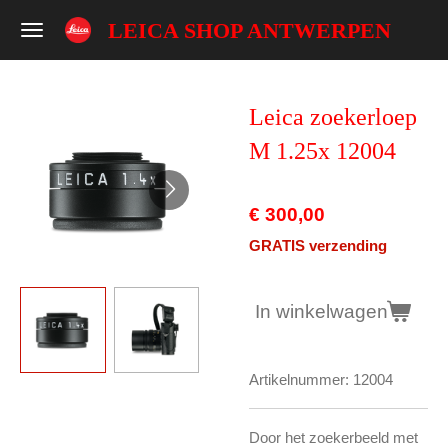
Ga
LEICA SHOP ANTWERPEN
direct
naar
de
Leica zoekerloep
hoofdinhoud
M 1.25x 12004
€ 300,00
GRATIS verzending
In winkelwagen
Artikelnummer:
12004
Door het zoekerbeeld met