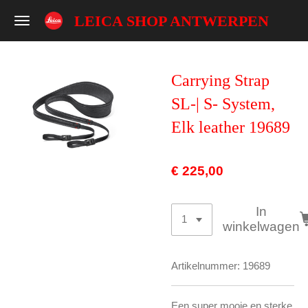
Ga
LEICA SHOP ANTWERPEN
direct
naar
de
Carrying Strap
hoofdinhoud
SL-| S- System,
Elk leather 19689
€ 225,00
In
winkelwagen
Artikelnummer:
19689
Een super mooie en sterke