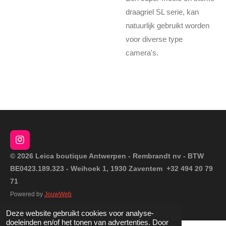
draagriel SL serie, kan
natuurlijk gebruikt worden
voor diverse type
camera's.
I
n
© 2026 Leica boutique Antwerpen - Rembrandt nv - BTW
s
BE0423.189.323 - Weihoek 1, 1930 Zaventem +32 494 20 79
t
a
71
g
Powered by
JouwWeb
r
a
Deze website gebruikt cookies voor analyse-
m
doeleinden en/of het tonen van advertenties. Door