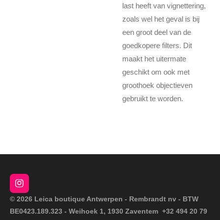
last heeft van vignettering,
zoals wel het geval is bij
een groot deel van de
goedkopere filters. Dit
maakt het uitermate
geschikt om ook met
groothoek objectieven
gebruikt te worden.
I
n
© 2026 Leica boutique Antwerpen - Rembrandt nv - BTW
s
BE0423.189.323 - Weihoek 1, 1930 Zaventem +32 494 20 79
t