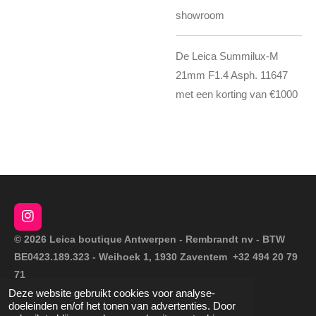
showroom
De Leica Summilux-M
21mm F1.4 Asph. 11647
met een korting van €1000
I
n
© 2026 Leica boutique Antwerpen - Rembrandt nv - BTW
s
BE0423.189.323 - Weihoek 1, 1930 Zaventem +32 494 20 79
t
a
71
g
Deze website gebruikt cookies voor analyse-
Powered by
JouwWeb
r
doeleinden en/of het tonen van advertenties. Door
a