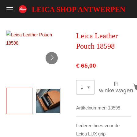
Ga
LEICA SHOP ANTWERPEN
direct
naar
de
Leica Leather
hoofdinhoud
Pouch 18598
€ 65,00
In
winkelwagen
Artikelnummer:
18598
Lederen hoes voor de
Leica LUX grip