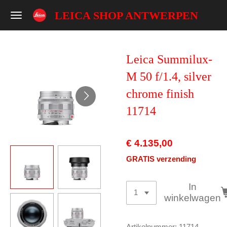
Ga
LEICA SHOP ANTWERPEN
direct
naar
de
Leica Summilux-
hoofdinhoud
M 50 f/1.4, silver
chrome finish
11714
€ 4.135,00
GRATIS verzending
In
winkelwagen
Artikelnummer:
11714