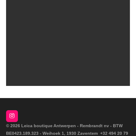
I
n
© 2026 Leica boutique Antwerpen - Rembrandt nv - BTW
s
BE0423.189.323 - Weihoek 1, 1930 Zaventem +32 494 20 79
t