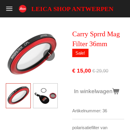
Ga
LEICA SHOP ANTWERPEN
direct
naar
de
Carry Sprrd Mag
hoofdinhoud
Filter 36mm
Sale!
€ 15,00
€ 29,90
In winkelwagen
Artikelnummer:
36
polarisatiefilter van