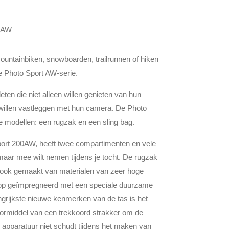
00AW
mountainbiken, snowboarden, trailrunnen of hiken
de Photo Sport AW-serie.
leten die niet alleen willen genieten van hun
willen vastleggen met hun camera. De Photo
e modellen: een rugzak en een sling bag.
rt 200AW, heeft twee compartimenten en vele
 maar mee wilt nemen tijdens je tocht. De rugzak
n ook gemaakt van materialen van zeer hoge
ipstop geïmpregneerd met een speciale duurzame
grijkste nieuwe kenmerken van de tas is het
ormiddel van een trekkoord strakker om de
 apparatuur niet schudt tijdens het maken van