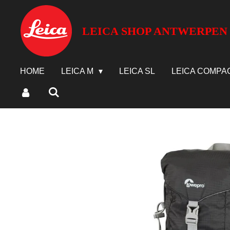
Ga
direct
LEICA SHOP ANTWERPEN
naar
de
hoofdinhoud
HOME
LEICA M
LEICA SL
LEICA COMPA