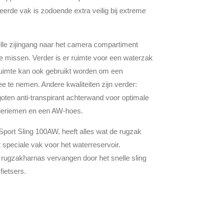
erde vak is zodoende extra veilig bij extreme
elle zijingang naar het camera compartiment
te missen. Verder is er ruimte voor een waterzak
ruimte kan ook gebruikt worden om een
 te nemen. Andere kwaliteiten zijn verder:
egoten anti-transpirant achterwand voor optimale
eriemen en een AW-hoes.
port Sling 100AW, heeft alles wat de rugzak
t speciale vak voor het waterreservoir.
 rugzakharnas vervangen door het snelle sling
fietsers.