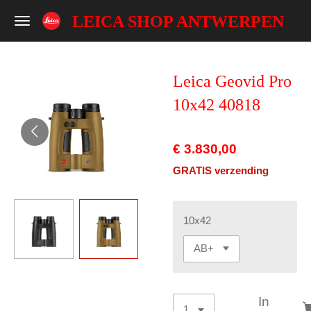
Ga
LEICA SHOP ANTWERPEN
direct
naar
de
Leica Geovid Pro
hoofdinhoud
10x42 40818
€ 3.830,00
GRATIS verzending
10x42
In