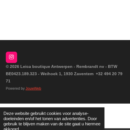
I
n
© 2026 Leica boutique Antwerpen - Rembrandt nv - BTW
s
BE0423.189.323 - Weihoek 1, 1930 Zaventem +32 494 20 79
t
a
71
g
Powered by
JouwWeb
r
a
m
Deze website gebruikt cookies voor analyse-
doeleinden en/of het tonen van advertenties. Door
gebruik te blijven maken van de site gaat u hiermee
akkoord.