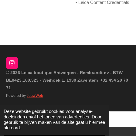
• Leica Content Credentials
I
n
© 2026 Leica boutique Antwerpen - Rembrandt nv - BTW
s
BE0423.189.323 - Weihoek 1, 1930 Zaventem +32 494 20 79
t
a
71
g
Powered by
JouwWeb
r
a
m
Deze website gebruikt cookies voor analyse-
doeleinden en/of het tonen van advertenties. Door
gebruik te blijven maken van de site gaat u hiermee
akkoord.