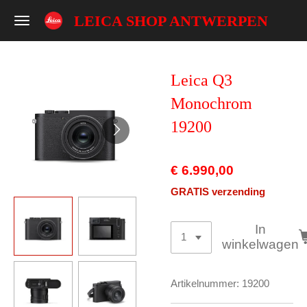
Ga
LEICA SHOP ANTWERPEN
direct
naar
de
Leica Q3
hoofdinhoud
Monochrom
19200
€ 6.990,00
GRATIS verzending
In
winkelwagen
Artikelnummer:
19200