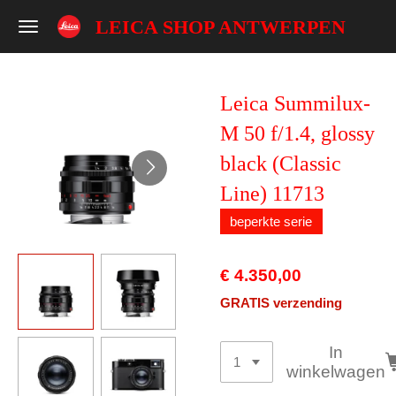
Ga
LEICA SHOP ANTWERPEN
direct
naar
de
Leica Summilux-
hoofdinhoud
M 50 f/1.4, glossy
black (Classic
Line) 11713
beperkte serie
€ 4.350,00
GRATIS verzending
In
winkelwagen