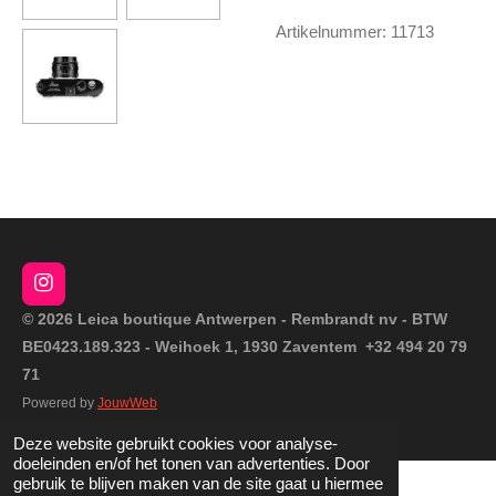
Artikelnummer:
11713
I
n
© 2026 Leica boutique Antwerpen - Rembrandt nv - BTW
s
BE0423.189.323 - Weihoek 1, 1930 Zaventem +32 494 20 79
t
a
71
g
Powered by
JouwWeb
r
a
Deze website gebruikt cookies voor analyse-
m
doeleinden en/of het tonen van advertenties. Door
gebruik te blijven maken van de site gaat u hiermee