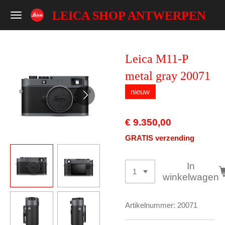
Ga
LEICA SHOP ANTWERPEN
direct
naar
de
Leica M11-P
hoofdinhoud
metal gray 20071
nieuw
€ 9.350,00
GRATIS verzending
In
winkelwagen
Artikelnummer:
20071