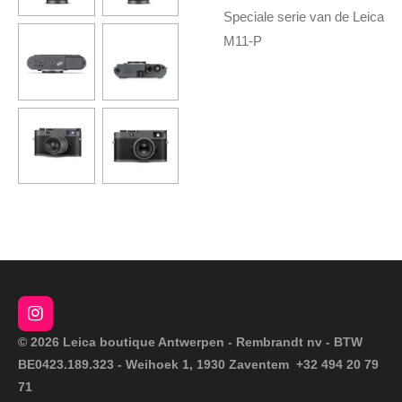
Speciale serie van de Leica
M11-P
I
n
© 2026 Leica boutique Antwerpen - Rembrandt nv - BTW
s
BE0423.189.323 - Weihoek 1, 1930 Zaventem +32 494 20 79
t
a
71
g