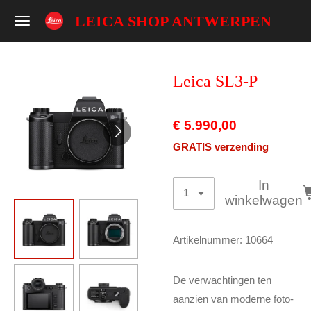
Ga
LEICA SHOP ANTWERPEN
direct
naar
de
Leica SL3-P
hoofdinhoud
€ 5.990,00
GRATIS verzending
In
winkelwagen
Artikelnummer:
10664
De verwachtingen ten
aanzien van moderne foto-