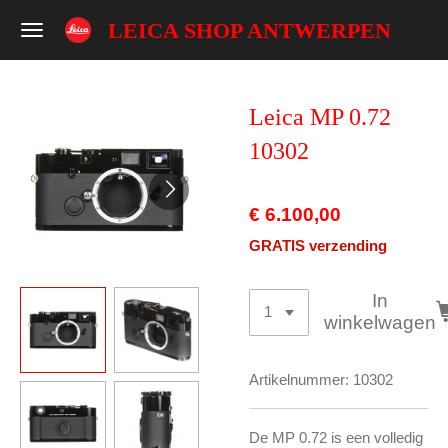
Ga
LEICA SHOP ANTWERPEN
direct
naar
de
Leica MP 0.72
hoofdinhoud
10302
€ 6.100,00
GRATIS verzending
In
winkelwagen
Artikelnummer:
10302
De MP 0.72 is een volledig