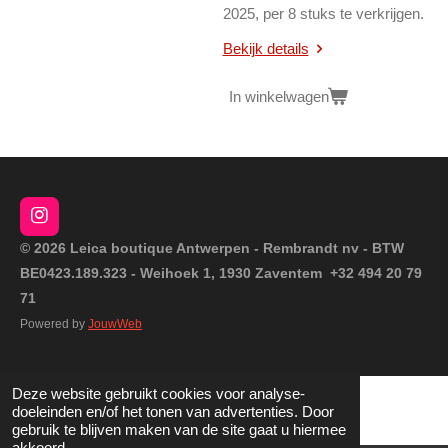
2025, per 8 stuks te verkrijgen.
Bekijk details
In winkelwagen
I
n
© 2026 Leica boutique Antwerpen - Rembrandt nv - BTW
s
BE0423.189.323 - Weihoek 1, 1930 Zaventem +32 494 20 79
t
a
71
g
Powered by
JouwWeb
r
a
m
Deze website gebruikt cookies voor analyse-
doeleinden en/of het tonen van advertenties. Door
gebruik te blijven maken van de site gaat u hiermee
akkoord.