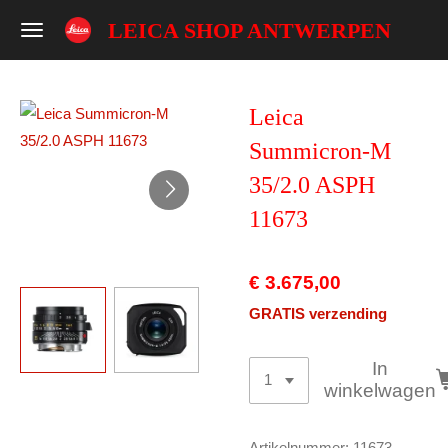
Ga
LEICA SHOP ANTWERPEN
direct
naar
de
Leica
hoofdinhoud
Summicron-M
35/2.0 ASPH
11673
€ 3.675,00
GRATIS verzending
In
winkelwagen
Artikelnummer:
11673