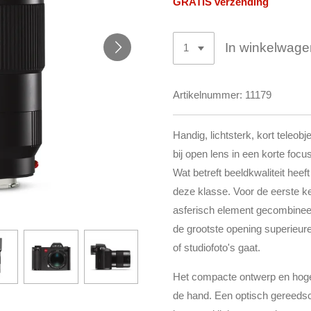
GRATIS verzending
In winkelwage
Artikelnummer:
11179
Handig, lichtsterk, kort teleobj
bij open lens in een korte focus
Wat betreft beeldkwaliteit heef
deze klasse. Voor de eerste k
asferisch element gecombineerd.
de grootste opening superieure
of studiofoto's gaat.
Het compacte ontwerp en hoge l
de hand. Een optisch gereedsch