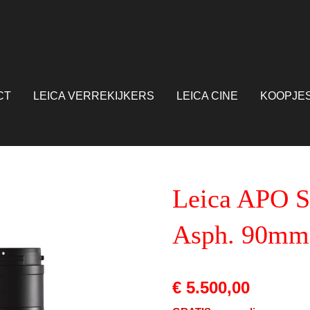
CT
LEICA VERREKIJKERS
LEICA CINE
KOOPJE
Leica APO 
Asph. 90mm
€ 5.500,00