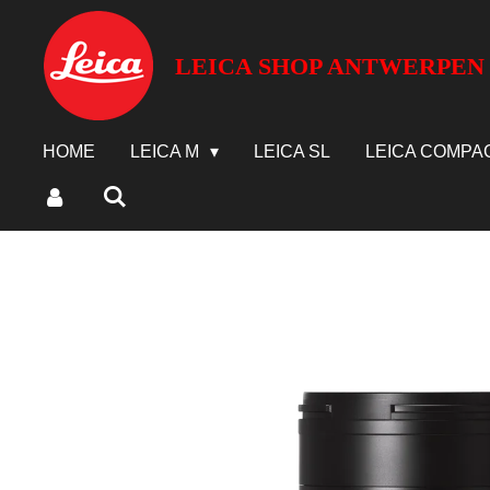
Ga
direct
LEICA SHOP ANTWERPEN
naar
de
hoofdinhoud
HOME
LEICA M
LEICA SL
LEICA COMPA