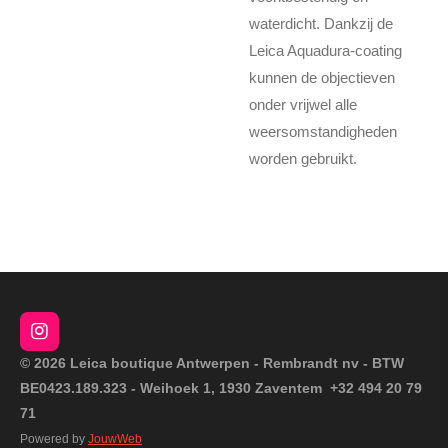
waterdicht. Dankzij de
Leica Aquadura-coating
kunnen de objectieven
onder vrijwel alle
weersomstandigheden
worden gebruikt.
I
n
© 2026 Leica boutique Antwerpen - Rembrandt nv - BTW
s
BE0423.189.323 - Weihoek 1, 1930 Zaventem +32 494 20 79
t
a
71
g
Powered by
JouwWeb
r