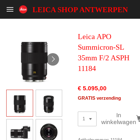
Ga
LEICA SHOP ANTWERPEN
direct
naar
de
Leica APO
hoofdinhoud
Summicron-SL
35mm F/2 ASPH
11184
€ 5.095,00
GRATIS verzending
In
winkelwagen
Artikelnummer:
11184