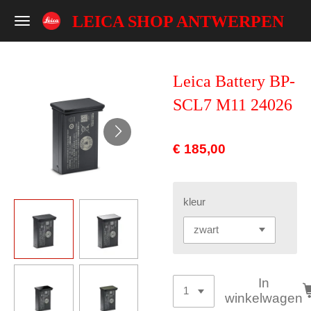
Ga
LEICA SHOP ANTWERPEN
direct
naar
de
Leica Battery BP-
hoofdinhoud
SCL7 M11 24026
€ 185,00
kleur
In
winkelwagen