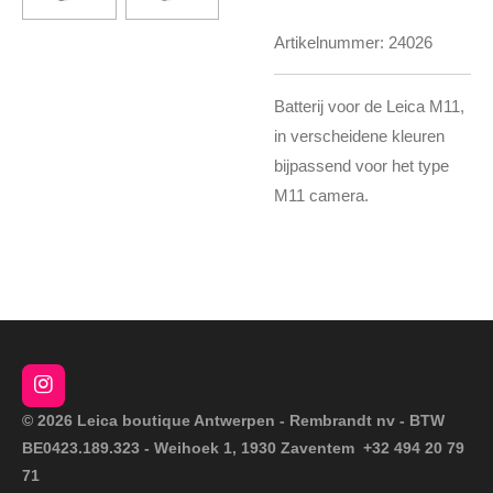
Artikelnummer:
24026
Batterij voor de Leica M11,
in verscheidene kleuren
bijpassend voor het type
M11 camera.
I
n
© 2026 Leica boutique Antwerpen - Rembrandt nv - BTW
s
BE0423.189.323 - Weihoek 1, 1930 Zaventem +32 494 20 79
t
a
71
g