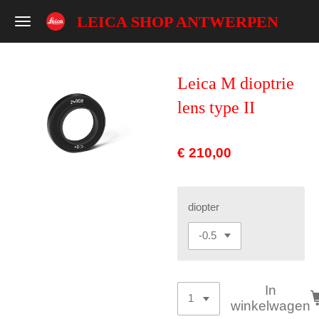
Ga
LEICA SHOP ANTWERPEN
direct
naar
de
Leica M dioptrie
hoofdinhoud
lens type II
€ 210,00
diopter
In
winkelwagen