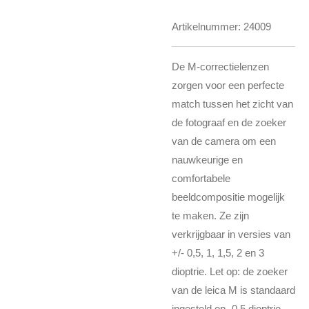
Artikelnummer:
24009
De M-correctielenzen
zorgen voor een perfecte
match tussen het zicht van
de fotograaf en de zoeker
van de camera om een ​​
nauwkeurige en
comfortabele
beeldcompositie mogelijk
te maken. Ze zijn
verkrijgbaar in versies van
+/- 0,5, 1, 1,5, 2 en 3
dioptrie. Let op: de zoeker
van de leica M is standaard
ingesteld op -0,5 dioptrie