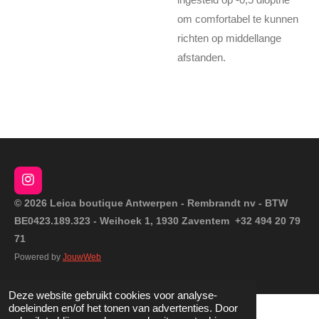
om comfortabel te kunnen
richten op middellange
afstanden.
I
n
© 2026 Leica boutique Antwerpen - Rembrandt nv - BTW
s
BE0423.189.323 - Weihoek 1, 1930 Zaventem +32 494 20 79
t
a
71
g
Powered by
JouwWeb
r
a
m
Deze website gebruikt cookies voor analyse-
doeleinden en/of het tonen van advertenties. Door