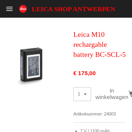
Ga
LEICA SHOP ANTWERPEN
direct
naar
de
Leica M10
hoofdinhoud
rechargable
battery BC-SCL-5
€ 175,00
In
winkelwagen
Artikelnummer:
24003
7 V / 1100 mAh