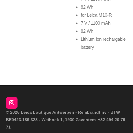
82 Wh
for Leica M10-R
7 V / 1100 mAh
82 Wh
Lithium ion rechargable
battery
I
n
© 2026 Leica boutique Antwerpen - Rembrandt nv - BTW
s
BE0423.189.323 - Weihoek 1, 1930 Zaventem +32 494 20 79
t
a
71
g