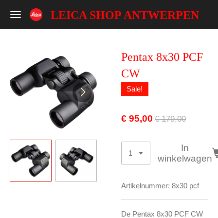
Ga
LEICA SHOP ANTWERPEN
direct
naar
de
Pentax 8x30 PCF
hoofdinhoud
CW
Sale!
€ 95,00
€ 179,00
In
winkelwagen
Artikelnummer:
8x30 pcf
De Pentax 8x30 PCF CW