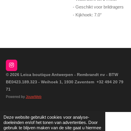
- Geschikt voor brildragers
- Kijkhoek: 7.0°
I
n
© 2026 Leica boutique Antwerpen - Rembrandt nv - BTW
s
BE0423.189.323 - Weihoek 1, 1930 Zaventem +32 494 20 79
t
a
71
g
Powered by
JouwWeb
r
a
m
Deze website gebruikt cookies voor analyse-
doeleinden en/of het tonen van advertenties. Door
gebruik te blijven maken van de site gaat u hiermee