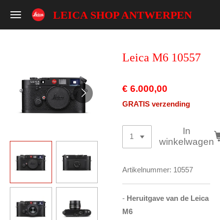
Ga
LEICA SHOP ANTWERPEN
direct
naar
de
Leica M6 10557
hoofdinhoud
€ 6.000,00
GRATIS verzending
In
winkelwagen
Artikelnummer:
10557
-
Heruitgave van de Leica
M6