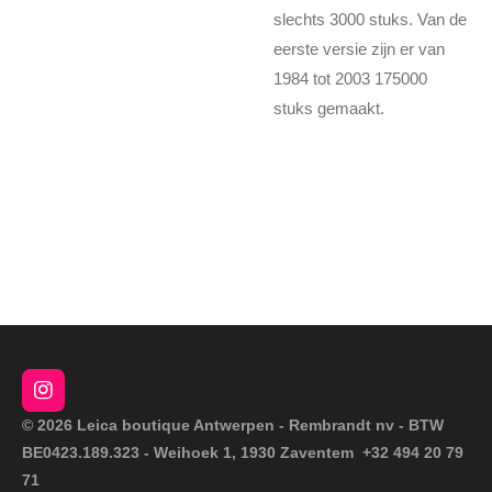
slechts 3000 stuks. Van de
eerste versie zijn er van
1984 tot 2003 175000
stuks gemaakt.
I
n
© 2026 Leica boutique Antwerpen - Rembrandt nv - BTW
s
BE0423.189.323 - Weihoek 1, 1930 Zaventem +32 494 20 79
t
a
71