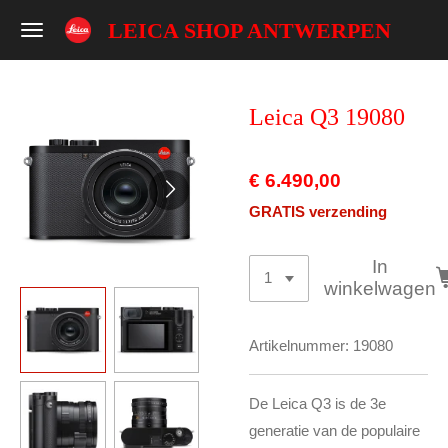
Ga
LEICA SHOP ANTWERPEN
direct
naar
de
Leica Q3 19080
hoofdinhoud
€ 6.490,00
GRATIS verzending
In
winkelwagen
Artikelnummer:
19080
De Leica Q3 is de 3e
generatie van de populaire