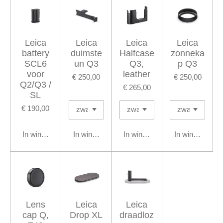
Leica
Leica
Leica
Leica
battery
duimste
Halfcase
zonneka
SCL6
un Q3
Q3,
p Q3
voor
leather
€ 250,00
€ 250,00
Q2/Q3 /
€ 265,00
SL
€ 190,00
In winkelwagen
In winkelwagen
In winkelwagen
In winkelwage
Lens
Leica
Leica
cap Q,
Drop XL
draadloz