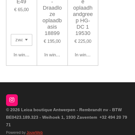
E49
-
e
Draadlo
oplaadh
€ 65,00
ze
andgree
oplaadb
p HG-
asis
DC 1
18899
19530
€ 195,00
€ 225,00
In winkelwagen
In winkelwagen
In winkelwagen
I
n
© 2026 Leica boutique Antwerpen - Rembrandt nv - BTW
s
BE0423.189.323 - Weihoek 1, 1930 Zaventem +32 494 20 79
t
a
71
g
Powered by
JouwWeb
r