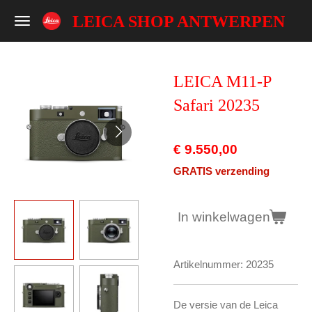
Ga
LEICA SHOP ANTWERPEN
direct
naar
de
LEICA M11-P
hoofdinhoud
Safari 20235
€ 9.550,00
GRATIS verzending
In winkelwagen
Artikelnummer:
20235
De versie van de Leica