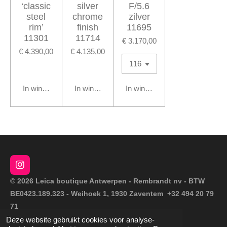
‘classic
silver
F/5.6
steel
chrome
zilver
rim’
finish
11695
11301
11714
€ 3.170,00
€ 4.390,00
€ 4.135,00
In winkelwagen
In winkelwagen
In winkelwagen
I
n
© 2026 Leica boutique Antwerpen - Rembrandt nv - BTW
s
BE0423.189.323 - Weihoek 1, 1930 Zaventem +32 494 20 79
t
a
71
g
Deze website gebruikt cookies voor analyse-
Powered by
JouwWeb
r